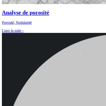
Analyse de porosité
Porosité, Nodularité
Lisez la suite
›