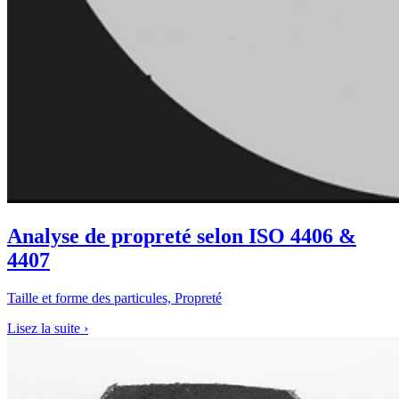
Analyse de propreté selon ISO 4406 &
4407
Taille et forme des particules, Propreté
Lisez la suite
›