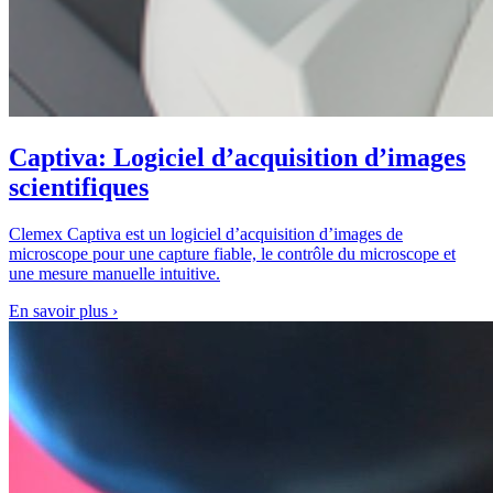
Captiva: Logiciel d’acquisition d’images
scientifiques
Clemex Captiva est un logiciel d’acquisition d’images de
microscope pour une capture fiable, le contrôle du microscope et
une mesure manuelle intuitive.
En savoir plus
›