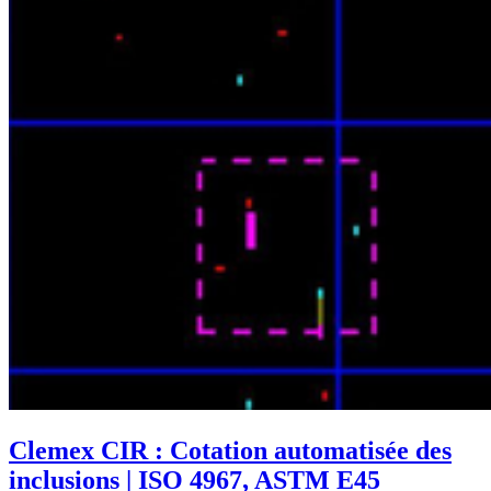
Clemex CIR : Cotation automatisée des
inclusions | ISO 4967, ASTM E45