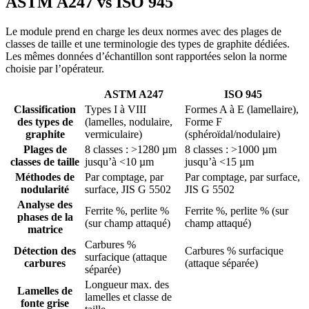
ASTM A247 vs ISO 945
Le module prend en charge les deux normes avec des plages de
classes de taille et une terminologie des types de graphite dédiées.
Les mêmes données d’échantillon sont rapportées selon la norme
choisie par l’opérateur.
ASTM A247
ISO 945
Classification
Types I à VIII
Formes A à E (lamellaire),
des types de
(lamelles, nodulaire,
Forme F
graphite
vermiculaire)
(sphéroïdal/nodulaire)
Plages de
8 classes : >1280 µm
8 classes : >1000 µm
classes de taille
jusqu’à <10 µm
jusqu’à <15 µm
Méthodes de
Par comptage, par
Par comptage, par surface,
nodularité
surface, JIS G 5502
JIS G 5502
Analyse des
Ferrite %, perlite %
Ferrite %, perlite % (sur
phases de la
(sur champ attaqué)
champ attaqué)
matrice
Carbures %
Détection des
Carbures % surfacique
surfacique (attaque
carbures
(attaque séparée)
séparée)
Longueur max. des
Lamelles de
lamelles et classe de
fonte grise